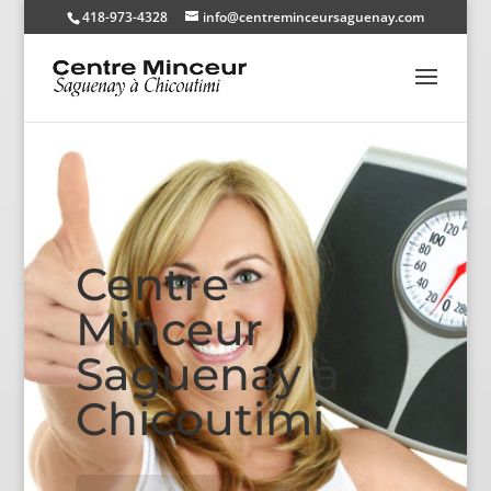
418-973-4328
info@centreminceursaguenay.com
Centre
Minceur
Saguenay à
Chicoutimi